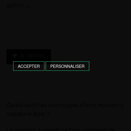
défini, …
D’INFOS
ACCEPTER
PERSONNALISER
Quels sont les avantages d’une maison à
ossature bois ?
La maison à ossature bois propose de