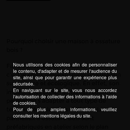
Pourquoi choisir une maison à ossature
bois ?
Nous utilisons des cookies afin de personnaliser
Faire construire une maison en bois,
le contenu, d'adapter et de mesurer l'audience du
c’est le choix d’investir dans une maison
site, ainsi que pour garantir une expérience plus
sur mesure et écologique. En effet, son
sécurisée.
En naviguant sur le site, vous nous accordez
impact environnemental est réduit, et
l'autorisation de collecter des informations à l'aide
permet de s’adapter à tout type de
de cookies.
terrain même les plus difficiles. Les
Pour de plus amples informations, veuillez
consulter les mentions légales du site.
panneaux à ossature bois sont
préfabriqués en atelier selon le plan