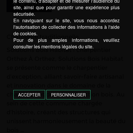
le contenu, d'adapter et de mesurer l'audience du
D’INFOS
site, ainsi que pour garantir une expérience plus
sécurisée.
En naviguant sur le site, vous nous accordez
l'autorisation de collecter des informations à l'aide
de cookies.
Charpente traditionnelle
Pour de plus amples informations, veuillez
consulter les mentions légales du site.
Solutions Bois Habitat : charpentier
Orthez À Orthez, Solutions Bois Habitat
se présente comme le charpentier
d’exception, alliant savoir-faire artisanal
et innovation dans le domaine de la
charpente et de la construction bois. Au
ACCEPTER
PERSONNALISER
sein de cette commune chargée
d’histoire, créant des structures qui
unissent harmonieusement la beauté du
bois …